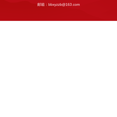
邮箱：bbxyzzb@163.com